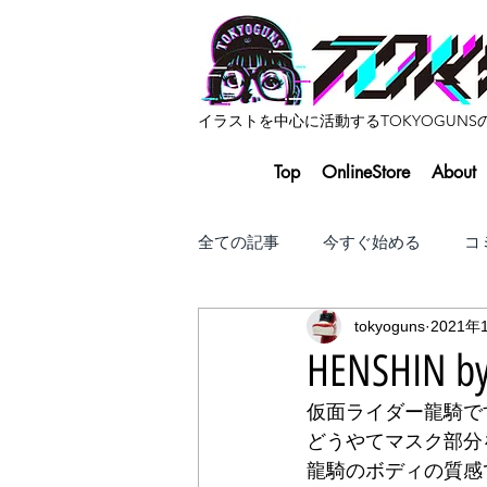
​イラストを中心に活動するTOKYOGUN
Top
OnlineStore
About
全ての記事
今すぐ始める
コ
tokyoguns
2021年
HENSHIN 
仮面ライダー龍騎で
どうやてマスク部分
龍騎のボディの質感